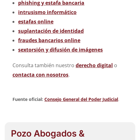
phishing y estafa bancaria
intrusismo informático
estafas online
suplantación de identidad
fraudes bancarios online
sextorsión y difusión de imágenes
Consulta también nuestro
derecho digital
o
contacta con nosotros
.
Fuente oficial:
Consejo General del Poder Judicial
.
Pozo Abogados &