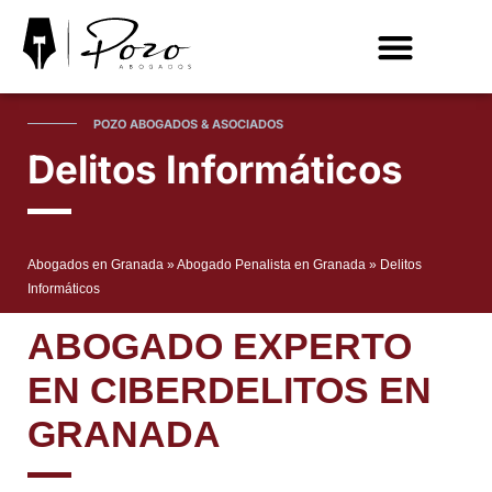
ACCIDENTES DE TRÁFICO
EXTRANJERÍA
POZO ABOGADOS & ASOCIADOS
Delitos Informáticos
Abogados en Granada
»
Abogado Penalista en Granada
»
Delitos
Informáticos
ABOGADO EXPERTO
EN CIBERDELITOS EN
GRANADA