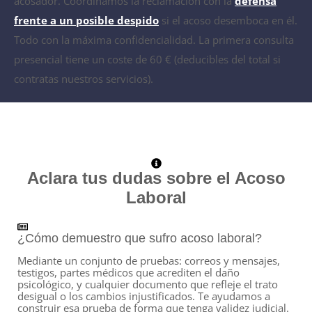
acosador. Coordinamos la reclamación con la
defensa
frente a un posible despido
si el acoso desemboca en él.
Todo con la máxima confidencialidad. La primera consulta
presencial tiene un coste de 60 € (deducibles del total si
contratas nuestros servicios).
Aclara tus dudas sobre el Acoso
Laboral
¿Cómo demuestro que sufro acoso laboral?
Mediante un conjunto de pruebas: correos y mensajes,
testigos, partes médicos que acrediten el daño
psicológico, y cualquier documento que refleje el trato
desigual o los cambios injustificados. Te ayudamos a
construir esa prueba de forma que tenga validez judicial.