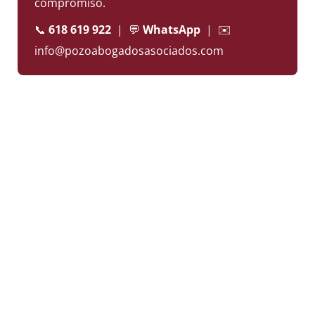
compromiso.
📞
618 619 922
| 💬
WhatsApp
| ✉️
info@pozoabogadosasociados.com