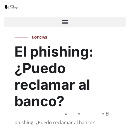
NOTICIAS
El phishing:
¿Puedo
reclamar al
banco?
Abogados en Granada
»
Civil
»
Bancario
»
El
phishing: ¿Puedo reclamar al banco?