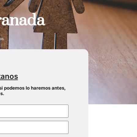
ranada
os
tanos
si podemos lo haremos antes,
s.