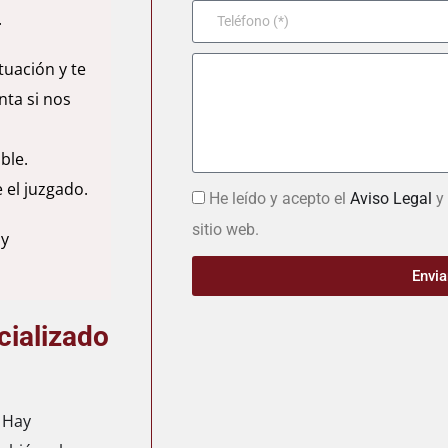
.
tuación y te
ta si nos
ble.
 el juzgado.
He leído y acepto el
Aviso Legal
y
sitio web.
y
Envia
ializado
. Hay