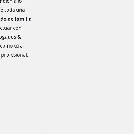
mbién a lo
 de toda una
do de familia
ctuar con
ogados &
 como tú a
 profesional,