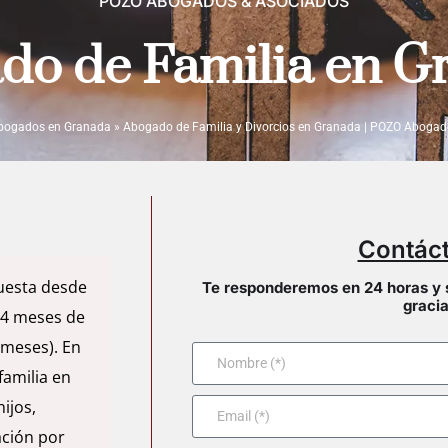
POZO ABOGADOS & ASOCIADOS
do de Familia en G
bogados en Granada
»
Abogado de Familia y Divorcios en Granada | POZO Abogad
Contác
uesta desde
Te responderemos en 24 horas y 
gracia
-4 meses de
 meses). En
amilia en
ijos,
ación por