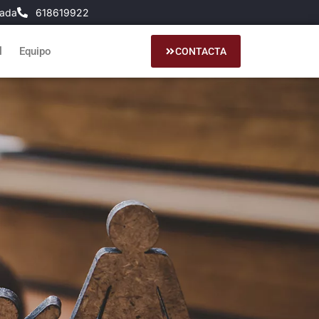
nada
618619922
l
Equipo
CONTACTA