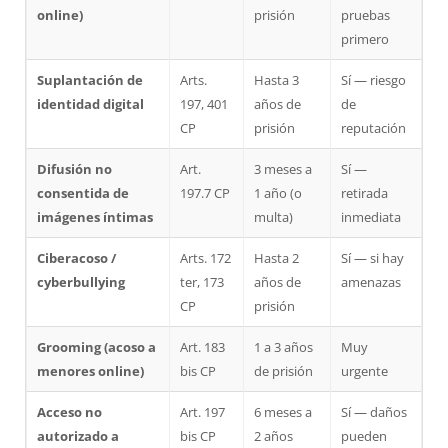
online)
prisión
pruebas
primero
Suplantación de
Arts.
Hasta 3
Sí — riesgo
identidad digital
197, 401
años de
de
CP
prisión
reputación
Difusión no
Art.
3 meses a
Sí —
consentida de
197.7 CP
1 año (o
retirada
imágenes íntimas
multa)
inmediata
Ciberacoso /
Arts. 172
Hasta 2
Sí — si hay
cyberbullying
ter, 173
años de
amenazas
CP
prisión
Grooming (acoso a
Art. 183
1 a 3 años
Muy
menores online)
bis CP
de prisión
urgente
Acceso no
Art. 197
6 meses a
Sí — daños
autorizado a
bis CP
2 años
pueden