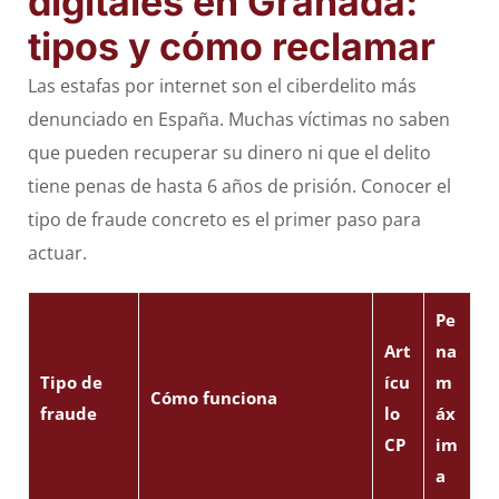
digitales en Granada:
tipos y cómo reclamar
Las estafas por internet son el ciberdelito más
denunciado en España. Muchas víctimas no saben
que pueden recuperar su dinero ni que el delito
tiene penas de hasta 6 años de prisión. Conocer el
tipo de fraude concreto es el primer paso para
actuar.
Pe
Art
na
Tipo de
ícu
m
Cómo funciona
fraude
lo
áx
CP
im
a