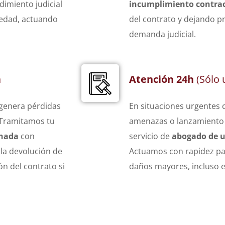
imiento judicial
incumplimiento contra
iedad, actuando
del contrato y dejando p
demanda judicial.
a
Atención 24h
(Sólo 
 genera pérdidas
En situaciones urgentes 
 Tramitamos tu
amenazas o lanzamiento 
anada
con
servicio de
abogado de u
 la devolución de
Actuamos con rapidez par
n del contrato si
daños mayores, incluso e