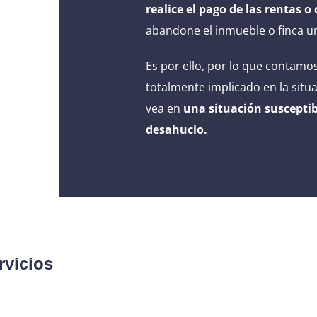
realice el pago de las rentas 
abandone el inmueble o finca u
Es por ello, por lo que contam
totalmente implicado en la situa
vea en
una situación susceptib
desahucio.
rvicios