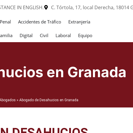
STANCE IN ENGLISH.
C. Tórtola, 17, local Derecha, 18014
Penal
Accidentes de Tráfico
Extranjería
amilia
Digital
Civil
Laboral
Equipo
hucios en Granada
O Abogados
»
Abogado de Desahucios en Granada
N DESAHUCIOS